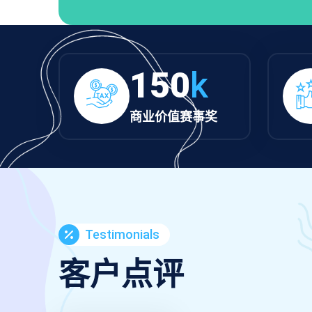
150
k
商业价值赛事奖
Testimonials
工超
去现场看网球公开赛，球员的每一拍都
客户点评
送
看得超清楚，场馆服务也很贴心，完全
值回票价！🎾👍