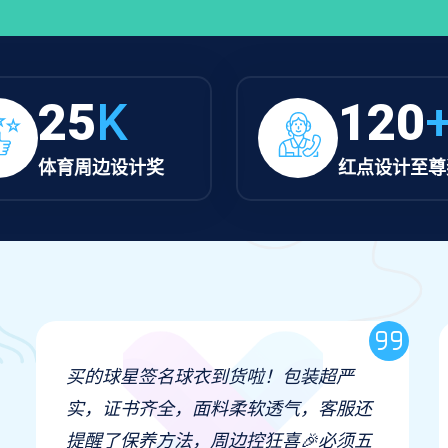
25
K
120
体育周边设计奖
红点设计至尊
买的球星签名球衣到货啦！包装超严
实，证书齐全，面料柔软透气，客服还
提醒了保养方法，周边控狂喜🎉必须五