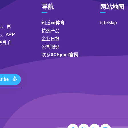
导航
网站地图
知道
xc体育
SiteMap
入口、官
精选产品
、APP
企业日报
旨,自
公司服务
联系
XCSport官网
ribe