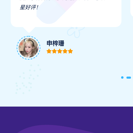
星好评！
申梓珊