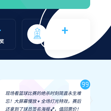
+
50
+
奖
年度直播创新奖
现场看篮球比赛的绝杀时刻简直永生难
买
忘！大屏幕慢放 + 全场灯光特效，赛后
精
还拿到了球员签名海报🏀，值回票价！
了