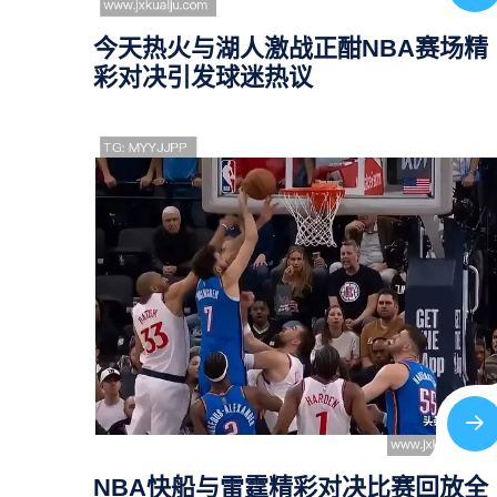
今天热火与湖人激战正酣NBA赛场精
彩对决引发球迷热议
NBA快船与雷霆精彩对决比赛回放全