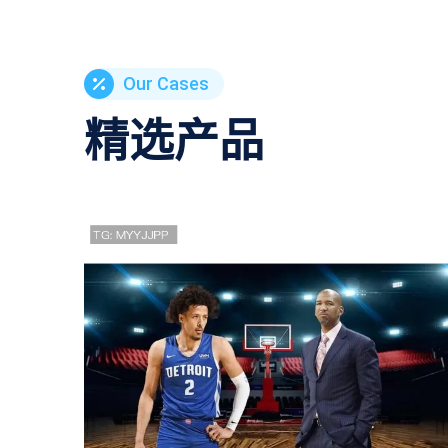
Our Cases
精选产品