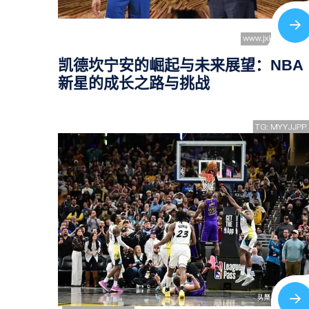
凯德坎宁安的崛起与未来展望：NBA
新星的成长之路与挑战