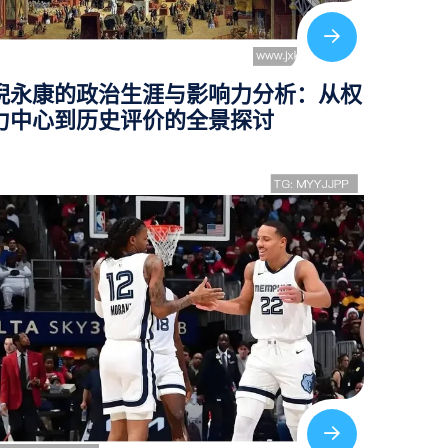
倪永康的政治生涯与影响力分析：从权
力中心到历史评价的全景探讨