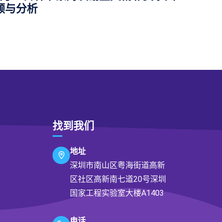
顾与分析
找到我们
地址
深圳市南山区粤海街道高新
区社区高新南七道20号深圳
国家工程实验室大楼A1403
电话